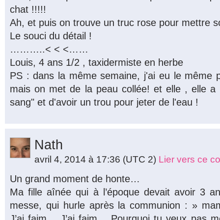
chat !!!!!
Ah, et puis on trouve un truc rose pour mettre 
Le souci du détail !
………..< < <……
Louis, 4 ans 1/2 , taxidermiste en herbe
PS : dans la même semaine, j'ai eu le même p
mais on met de la peau collée! et elle , elle a 
sang" et d'avoir un trou pour jeter de l'eau !
Nath
avril 4, 2014 à 17:36
(UTC 2)
Lier vers ce 
Un grand moment de honte…
Ma fille aînée qui à l’époque devait avoir 3 a
messe, qui hurle après la communion : » mam
J’ai faim… J’ai faim… Pourquoi tu veux pas 