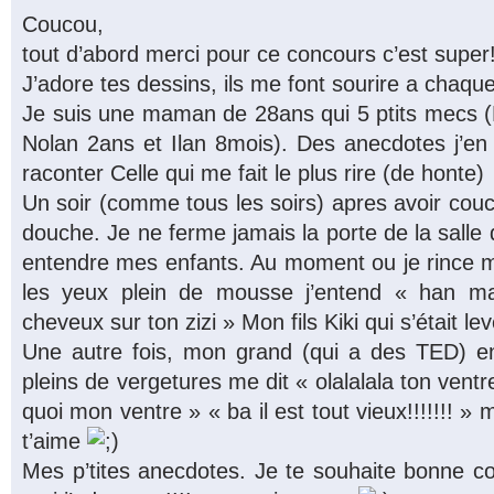
Coucou,
tout d’abord merci pour ce concours c’est super!
J’adore tes dessins, ils me font sourire a chaque 
Je suis une maman de 28ans qui 5 ptits mecs (
Nolan 2ans et Ilan 8mois). Des anecdotes j’en a
raconter Celle qui me fait le plus rire (de honte)
Un soir (comme tous les soirs) apres avoir cou
douche. Je ne ferme jamais la porte de la salle
entendre mes enfants. Au moment ou je rince 
les yeux plein de mousse j’entend « han mama
cheveux sur ton zizi » Mon fils Kiki qui s’était lev
Une autre fois, mon grand (qui a des TED) e
pleins de vergetures me dit « olalalala ton ventre!!!
quoi mon ventre » « ba il est tout vieux!!!!!!! » 
t’aime
Mes p’tites anecdotes. Je te souhaite bonne cont