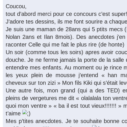
Coucou,
tout d’abord merci pour ce concours c’est super!
J’adore tes dessins, ils me font sourire a chaque 
Je suis une maman de 28ans qui 5 ptits mecs (
Nolan 2ans et Ilan 8mois). Des anecdotes j’en a
raconter Celle qui me fait le plus rire (de honte)
Un soir (comme tous les soirs) apres avoir cou
douche. Je ne ferme jamais la porte de la salle
entendre mes enfants. Au moment ou je rince 
les yeux plein de mousse j’entend « han mama
cheveux sur ton zizi » Mon fils Kiki qui s’était lev
Une autre fois, mon grand (qui a des TED) e
pleins de vergetures me dit « olalalala ton ventre!!!
quoi mon ventre » « ba il est tout vieux!!!!!!! » 
t’aime
Mes p’tites anecdotes. Je te souhaite bonne cont