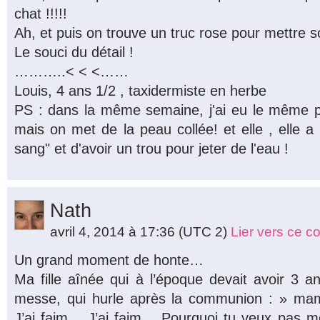
chat !!!!!
Ah, et puis on trouve un truc rose pour mettre 
Le souci du détail !
………..< < <……
Louis, 4 ans 1/2 , taxidermiste en herbe
PS : dans la même semaine, j'ai eu le même p
mais on met de la peau collée! et elle , elle a 
sang" et d'avoir un trou pour jeter de l'eau !
Nath
avril 4, 2014 à 17:36
(UTC 2)
Lier vers ce 
Un grand moment de honte…
Ma fille aînée qui à l’époque devait avoir 3 a
messe, qui hurle après la communion : » mam
J’ai faim… J’ai faim… Pourquoi tu veux pas 