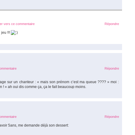
ier vers ce commentaire
Répondre
jeu !!!
commentaire
Répondre
rtage sur un chanteur : « mais son prénom c’est ma queue ???? » moi :
n ! » ah oui dis comme ça, ça le fait beaucoup moins.
commentaire
Répondre
t avoir 5ans, me demande déjà son dessert: