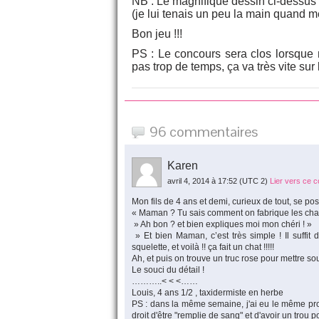
NB : Le magnifique dessin ci-dessus 
(je lui tenais un peu la main quand m
Bon jeu !!!
PS : Le concours sera clos lorsque 
pas trop de temps, ça va très vite sur 
96 commentaires
Karen
avril 4, 2014 à 17:52
(UTC 2)
Lier vers ce 
Mon fils de 4 ans et demi, curieux de tout, se po
« Maman ? Tu sais comment on fabrique les chats 
» Ah bon ? et bien expliques moi mon chéri ! »
» Et bien Maman, c’est très simple ! Il suffit d
squelette, et voilà !! ça fait un chat !!!!!
Ah, et puis on trouve un truc rose pour mettre so
Le souci du détail !
………..< < <……
Louis, 4 ans 1/2 , taxidermiste en herbe
PS : dans la même semaine, j'ai eu le même probl
droit d'être "remplie de sang" et d'avoir un trou po