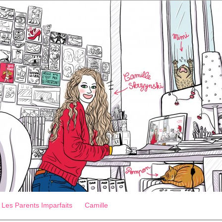
Les Parents Imparfaits
Camille