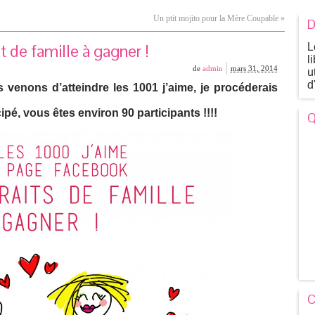
Un ptit mojito pour la Mère Coupable
»
D
de famille à gagner !
L
l
de
admin
mars 31, 2014
u
d
ons d’atteindre les 1001 j’aime, je procéderais
cipé, vous êtes environ 90 participants !!!!
Q
C