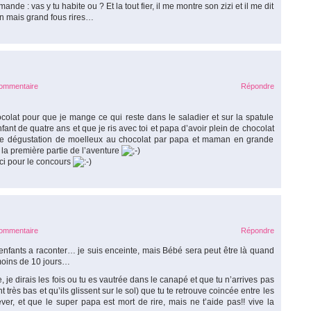
nde : vas y tu habite ou ? Et la tout fier, il me montre son zizi et il me dit
on mais grand fous rires…
commentaire
Répondre
colat pour que je mange ce qui reste dans le saladier et sur la spatule
ant de quatre ans et que je ris avec toi et papa d’avoir plein de chocolat
 une dégustation de moelleux au chocolat par papa et maman en grande
t la première partie de l’aventure
ci pour le concours
commentaire
Répondre
nfants a raconter… je suis enceinte, mais Bébé sera peut être là quand
 moins de 10 jours…
je dirais les fois ou tu es vautrée dans le canapé et que tu n’arrives pas
 très bas et qu’ils glissent sur le sol) que tu te retrouve coincée entre les
ver, et que le super papa est mort de rire, mais ne t’aide pas!! vive la