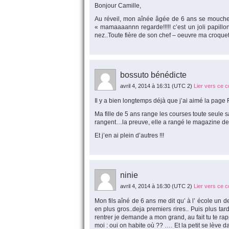
Bonjour Camille,
Au réveil, mon aînée âgée de 6 ans se mouche 
« mamaaaannn regarde!!!!! c’est un joli papillon
nez..Toute fière de son chef – oeuvre ma croque
bossuto bénédicte
avril 4, 2014 à 16:31
(UTC 2)
Lier vers ce 
Il y a bien longtemps déjà que j’ai aimé la pag
Ma fille de 5 ans range les courses toute seule sa
rangent…la preuve, elle a rangé le magazine de 
Et j’en ai plein d’autres !!!
ninie
avril 4, 2014 à 16:30
(UTC 2)
Lier vers ce 
Mon fils aîné de 6 ans me dit qu’ à l’ école un 
en plus gros..deja premiers rires.. Puis plus ta
rentrer je demande a mon grand, au fait tu te r
moi : oui on habite où ?? …. Et la petit se lève d