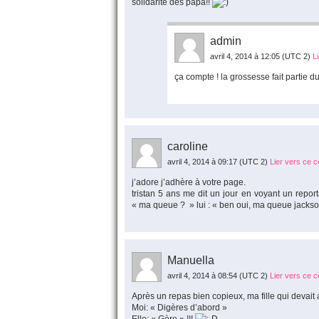
solidarité des papa!!
admin
avril 4, 2014 à 12:05
(UTC 2)
L
ça compte ! la grossesse fait partie du 
caroline
avril 4, 2014 à 09:17
(UTC 2)
Lier vers ce 
j’adore j’adhère à votre page.
tristan 5 ans me dit un jour en voyant un repo
« ma queue ? » lui : « ben oui, ma queue jackso
Manuella
avril 4, 2014 à 08:54
(UTC 2)
Lier vers ce 
Après un repas bien copieux, ma fille qui devai
Moi: « Digères d’abord »
Elle: « Gère » !!!