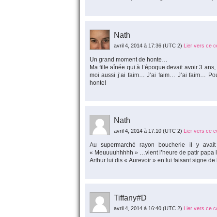
Nath
avril 4, 2014 à 17:36
(UTC 2)
Lier vers ce 
Un grand moment de honte…
Ma fille aînée qui à l’époque devait avoir 3 an
moi aussi j’ai faim… J’ai faim… J’ai faim… P
honte!
Nath
avril 4, 2014 à 17:10
(UTC 2)
Lier vers ce 
Au supermarché rayon boucherie il y avait 
« Meuuuuhhhhh » …vient l’heure de patir papa l
Arthur lui dis « Aurevoir » en lui faisant signe d
Tiffany#D
avril 4, 2014 à 16:40
(UTC 2)
Lier vers ce 