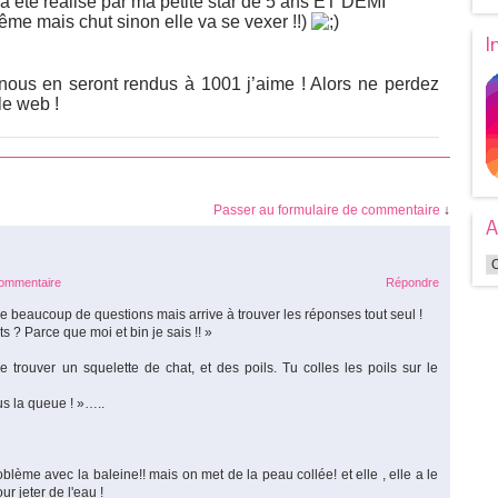
a été réalisé par ma petite star de 5 ans ET DEMI
ême mais chut sinon elle va se vexer !!)
I
nous en seront rendus à 1001 j’aime ! Alors ne perdez
le web !
Passer au formulaire de commentaire
↓
A
commentaire
Répondre
se beaucoup de questions mais arrive à trouver les réponses tout seul !
? Parce que moi et bin je sais !! »
e trouver un squelette de chat, et des poils. Tu colles les poils sur le
us la queue ! »…..
ème avec la baleine!! mais on met de la peau collée! et elle , elle a le
ur jeter de l'eau !