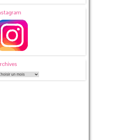
nstagram
rchives