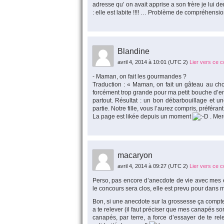
adresse qu’ on avait apprise a son frère je lui dema
: elle est labite !!!! … Problème de compréhensi
Blandine
avril 4, 2014 à 10:01
(UTC 2)
Lier vers ce 
- Maman, on fait les gourmandes ?
Traduction : « Maman, on fait un gâteau au cho
forcément trop grande pour ma petit bouche d’enf
partout. Résultat : un bon débarbouillage et
partie. Notre fille, vous l’aurez compris, préféran
La page est likée depuis un moment
. Mer
macaryon
avril 4, 2014 à 09:27
(UTC 2)
Lier vers ce 
Perso, pas encore d’anecdote de vie avec mes e
le concours sera clos, elle est prevu pour dans
Bon, si une anecdote sur la grossesse ça compte, 
a te relever (il faut préciser que mes canapés sont
canapés, par terre, a force d’essayer de te rele