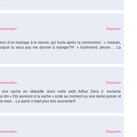
commentaire
Répondre
s, lors d’un mariage à la messe, qui hurle après la communion : » maman,
ourquoi tu veux pas me donner à manger?!!! » hurlement, pleure…. La
commentaire
Répondre
une vache en statuette alors notre petit Arthur 2ans s’ exclame
ui dis « Dis aurevoir à la vache » juste au moment ou une dame passe et
e la main…La dame n’etait plus très souriante!!!
commentaire
Répondre