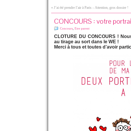
«
J’ai été prendre l’air à Paris – Attention, gros dossier !
CONCOURS : votre portrait 
Concours
,
Etre parent
CLOTURE DU CONCOURS ! Nous ven
au tirage au sort dans le WE !
Merci à tous et toutes d’avoir parti