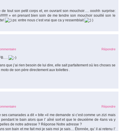
de tout son petit corps et, en ouvrant son mouchoir…. ooohh surprise:
!!!!!!!! » en prenant bien soin de me tendre son mouchoir souillé son le
tte!
ps: entre nous c’est vrai que ca y ressemblait
)
commentaire
Répondre
e FB….
ns que j’ai rien besoin de lui dire, elle sait parfaitement où les choses se
moto de son père directement aux toilettes .
commentaire
Répondre
de ses camarades a dit « bite »il me demande si c’est comme un zizi mais
rd pendant le bain alors que l’ aîné sort et que le deuxième de 4ans va y
appelles de notre adresse ? Réponse Notre adresse ?
ans son bain et me fait moi je sais moi je sais… Étonnée, qu’ il ai retenu l’