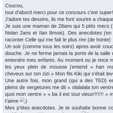
Coucou,
tout d’abord merci pour ce concours c’est super!
J’adore tes dessins, ils me font sourire a chaque 
Je suis une maman de 28ans qui 5 ptits mecs (
Nolan 2ans et Ilan 8mois). Des anecdotes j’en a
raconter Celle qui me fait le plus rire (de honte)
Un soir (comme tous les soirs) apres avoir cou
douche. Je ne ferme jamais la porte de la salle
entendre mes enfants. Au moment ou je rince 
les yeux plein de mousse j’entend « han mama
cheveux sur ton zizi » Mon fils Kiki qui s’était lev
Une autre fois, mon grand (qui a des TED) e
pleins de vergetures me dit « olalalala ton ventre!!!
quoi mon ventre » « ba il est tout vieux!!!!!!! » 
t’aime
Mes p’tites anecdotes. Je te souhaite bonne cont