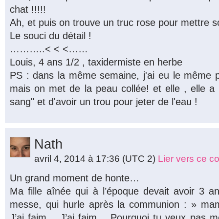
chat !!!!!
Ah, et puis on trouve un truc rose pour mettre 
Le souci du détail !
………..< < <……
Louis, 4 ans 1/2 , taxidermiste en herbe
PS : dans la même semaine, j'ai eu le même p
mais on met de la peau collée! et elle , elle a 
sang" et d'avoir un trou pour jeter de l'eau !
Nath
avril 4, 2014 à 17:36
(UTC 2)
Lier vers ce 
Un grand moment de honte…
Ma fille aînée qui à l’époque devait avoir 3 a
messe, qui hurle après la communion : » mam
J’ai faim… J’ai faim… Pourquoi tu veux pas 