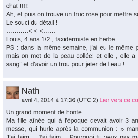
chat !!!!!
Ah, et puis on trouve un truc rose pour mettre 
Le souci du détail !
………..< < <……
Louis, 4 ans 1/2 , taxidermiste en herbe
PS : dans la même semaine, j'ai eu le même p
mais on met de la peau collée! et elle , elle a 
sang" et d'avoir un trou pour jeter de l'eau !
Nath
avril 4, 2014 à 17:36
(UTC 2)
Lier vers ce 
Un grand moment de honte…
Ma fille aînée qui à l’époque devait avoir 3 a
messe, qui hurle après la communion : » mam
J’ai faim… J’ai faim… Pourquoi tu veux pas 