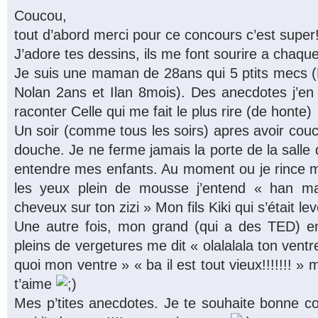
Coucou,
tout d’abord merci pour ce concours c’est super!
J’adore tes dessins, ils me font sourire a chaque 
Je suis une maman de 28ans qui 5 ptits mecs (
Nolan 2ans et Ilan 8mois). Des anecdotes j’en a
raconter Celle qui me fait le plus rire (de honte)
Un soir (comme tous les soirs) apres avoir cou
douche. Je ne ferme jamais la porte de la salle
entendre mes enfants. Au moment ou je rince 
les yeux plein de mousse j’entend « han mama
cheveux sur ton zizi » Mon fils Kiki qui s’était lev
Une autre fois, mon grand (qui a des TED) e
pleins de vergetures me dit « olalalala ton ventre!!!
quoi mon ventre » « ba il est tout vieux!!!!!!! » 
t’aime
Mes p’tites anecdotes. Je te souhaite bonne cont