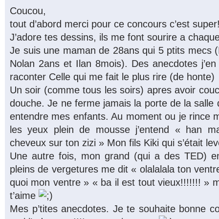
Coucou,
tout d’abord merci pour ce concours c’est super!
J’adore tes dessins, ils me font sourire a chaque 
Je suis une maman de 28ans qui 5 ptits mecs (
Nolan 2ans et Ilan 8mois). Des anecdotes j’en a
raconter Celle qui me fait le plus rire (de honte)
Un soir (comme tous les soirs) apres avoir cou
douche. Je ne ferme jamais la porte de la salle
entendre mes enfants. Au moment ou je rince 
les yeux plein de mousse j’entend « han mama
cheveux sur ton zizi » Mon fils Kiki qui s’était lev
Une autre fois, mon grand (qui a des TED) e
pleins de vergetures me dit « olalalala ton ventre!!!
quoi mon ventre » « ba il est tout vieux!!!!!!! » 
t’aime
Mes p’tites anecdotes. Je te souhaite bonne cont