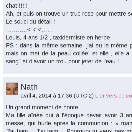
chat !!!!!
Ah, et puis on trouve un truc rose pour mettre 
Le souci du détail !
………..< < <……
Louis, 4 ans 1/2 , taxidermiste en herbe
PS : dans la même semaine, j'ai eu le même p
mais on met de la peau collée! et elle , elle a 
sang" et d'avoir un trou pour jeter de l'eau !
Nath
avril 4, 2014 à 17:36
(UTC 2)
Lier vers ce 
Un grand moment de honte…
Ma fille aînée qui à l’époque devait avoir 3 a
messe, qui hurle après la communion : » mam
J’ai faim… J’ai faim… Pourquoi tu veux pas 