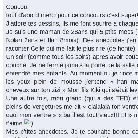
Coucou,
tout d’abord merci pour ce concours c’est super!
J’adore tes dessins, ils me font sourire a chaque 
Je suis une maman de 28ans qui 5 ptits mecs (
Nolan 2ans et Ilan 8mois). Des anecdotes j’en a
raconter Celle qui me fait le plus rire (de honte)
Un soir (comme tous les soirs) apres avoir cou
douche. Je ne ferme jamais la porte de la salle
entendre mes enfants. Au moment ou je rince 
les yeux plein de mousse j’entend « han mama
cheveux sur ton zizi » Mon fils Kiki qui s’était lev
Une autre fois, mon grand (qui a des TED) e
pleins de vergetures me dit « olalalala ton ventre!!!
quoi mon ventre » « ba il est tout vieux!!!!!!! » 
t’aime
Mes p’tites anecdotes. Je te souhaite bonne cont