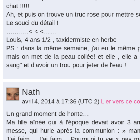
chat !!!!!
Ah, et puis on trouve un truc rose pour mettre 
Le souci du détail !
………..< < <……
Louis, 4 ans 1/2 , taxidermiste en herbe
PS : dans la même semaine, j'ai eu le même p
mais on met de la peau collée! et elle , elle a 
sang" et d'avoir un trou pour jeter de l'eau !
Nath
avril 4, 2014 à 17:36
(UTC 2)
Lier vers ce 
Un grand moment de honte…
Ma fille aînée qui à l’époque devait avoir 3 a
messe, qui hurle après la communion : » mam
J’ai faim… J’ai faim… Pourquoi tu veux pas 