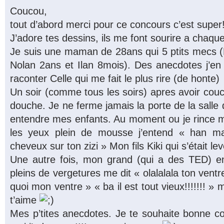
Coucou,
tout d’abord merci pour ce concours c’est super!
J’adore tes dessins, ils me font sourire a chaque 
Je suis une maman de 28ans qui 5 ptits mecs (
Nolan 2ans et Ilan 8mois). Des anecdotes j’en a
raconter Celle qui me fait le plus rire (de honte)
Un soir (comme tous les soirs) apres avoir cou
douche. Je ne ferme jamais la porte de la salle
entendre mes enfants. Au moment ou je rince 
les yeux plein de mousse j’entend « han mama
cheveux sur ton zizi » Mon fils Kiki qui s’était lev
Une autre fois, mon grand (qui a des TED) e
pleins de vergetures me dit « olalalala ton ventre!!!
quoi mon ventre » « ba il est tout vieux!!!!!!! » 
t’aime
Mes p’tites anecdotes. Je te souhaite bonne cont