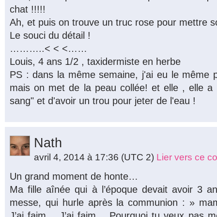
chat !!!!!
Ah, et puis on trouve un truc rose pour mettre 
Le souci du détail !
………..< < <……
Louis, 4 ans 1/2 , taxidermiste en herbe
PS : dans la même semaine, j'ai eu le même p
mais on met de la peau collée! et elle , elle a 
sang" et d'avoir un trou pour jeter de l'eau !
Nath
avril 4, 2014 à 17:36
(UTC 2)
Lier vers ce 
Un grand moment de honte…
Ma fille aînée qui à l’époque devait avoir 3 a
messe, qui hurle après la communion : » mam
J’ai faim… J’ai faim… Pourquoi tu veux pas 