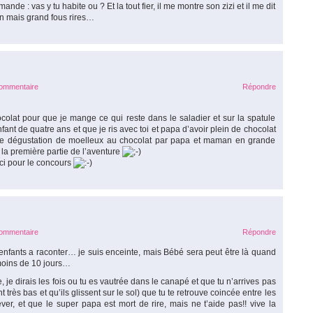
nde : vas y tu habite ou ? Et la tout fier, il me montre son zizi et il me dit
on mais grand fous rires…
commentaire
Répondre
colat pour que je mange ce qui reste dans le saladier et sur la spatule
ant de quatre ans et que je ris avec toi et papa d’avoir plein de chocolat
 une dégustation de moelleux au chocolat par papa et maman en grande
t la première partie de l’aventure
ci pour le concours
commentaire
Répondre
nfants a raconter… je suis enceinte, mais Bébé sera peut être là quand
 moins de 10 jours…
je dirais les fois ou tu es vautrée dans le canapé et que tu n’arrives pas
 très bas et qu’ils glissent sur le sol) que tu te retrouve coincée entre les
ver, et que le super papa est mort de rire, mais ne t’aide pas!! vive la