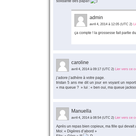
solidarité des papa!!
admin
avril 4, 2014 à 12:05
(UTC 2)
L
ça compte ! la grossesse fait partie du 
caroline
avril 4, 2014 à 09:17
(UTC 2)
Lier vers ce 
j’adore j’adhère à votre page.
tristan 5 ans me dit un jour en voyant un repo
« ma queue ? » lui : « ben oui, ma queue jackso
Manuella
avril 4, 2014 à 08:54
(UTC 2)
Lier vers ce 
Après un repas bien copieux, ma fille qui devai
Moi: « Digères d’abord »
Elle: « Gère » !!!