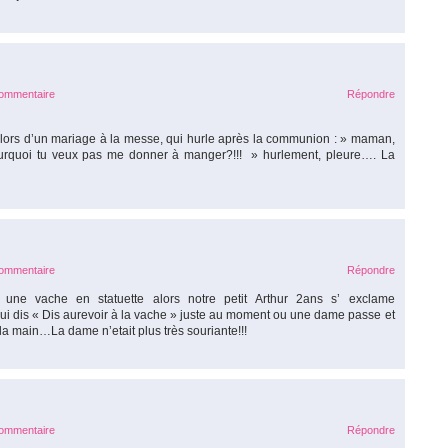
commentaire
Répondre
s, lors d’un mariage à la messe, qui hurle après la communion : » maman,
ourquoi tu veux pas me donner à manger?!!! » hurlement, pleure…. La
commentaire
Répondre
une vache en statuette alors notre petit Arthur 2ans s’ exclame
ui dis « Dis aurevoir à la vache » juste au moment ou une dame passe et
e la main…La dame n’etait plus très souriante!!!
commentaire
Répondre