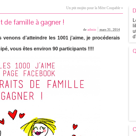
Un ptit mojito pour la Mère Coupable
»
D
de famille à gagner !
L
l
de
admin
mars 31, 2014
u
d
ons d’atteindre les 1001 j’aime, je procéderais
cipé, vous êtes environ 90 participants !!!!
Q
C