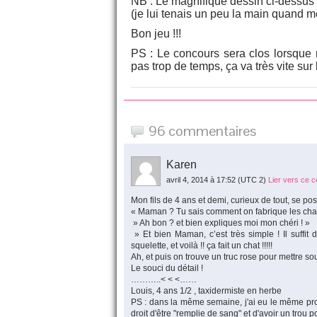
NB : Le magnifique dessin ci-dessus 
(je lui tenais un peu la main quand m
Bon jeu !!!
PS : Le concours sera clos lorsque 
pas trop de temps, ça va très vite sur 
96 commentaires
Karen
avril 4, 2014 à 17:52
(UTC 2)
Lier vers ce 
Mon fils de 4 ans et demi, curieux de tout, se po
« Maman ? Tu sais comment on fabrique les chats 
» Ah bon ? et bien expliques moi mon chéri ! »
» Et bien Maman, c’est très simple ! Il suffit d
squelette, et voilà !! ça fait un chat !!!!!
Ah, et puis on trouve un truc rose pour mettre so
Le souci du détail !
………..< < <……
Louis, 4 ans 1/2 , taxidermiste en herbe
PS : dans la même semaine, j'ai eu le même probl
droit d'être "remplie de sang" et d'avoir un trou po