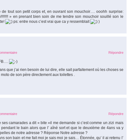
de tout son petit corps et, en ouvrant son mouchoir…. ooohh surprise:
!!!!!!!! » en prenant bien soin de me tendre son mouchoir souillé son le
tte!
ps: entre nous c’est vrai que ca y ressemblait
)
commentaire
Répondre
e FB….
ns que j’ai rien besoin de lui dire, elle sait parfaitement où les choses se
moto de son père directement aux toilettes .
commentaire
Répondre
de ses camarades a dit « bite »il me demande si c’est comme un zizi mais
rd pendant le bain alors que l’ aîné sort et que le deuxième de 4ans va y
appelles de notre adresse ? Réponse Notre adresse ?
ans son bain et me fait moi je sais moi je sais… Étonnée, qu’ il ai retenu l’