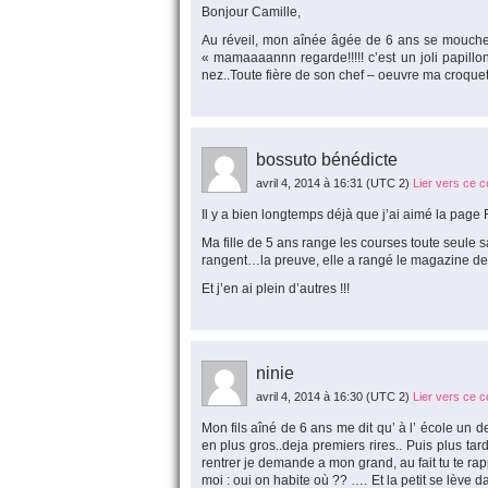
Bonjour Camille,
Au réveil, mon aînée âgée de 6 ans se mouche 
« mamaaaannn regarde!!!!! c’est un joli papillon
nez..Toute fière de son chef – oeuvre ma croque
bossuto bénédicte
avril 4, 2014 à 16:31
(UTC 2)
Lier vers ce 
Il y a bien longtemps déjà que j’ai aimé la pag
Ma fille de 5 ans range les courses toute seule sa
rangent…la preuve, elle a rangé le magazine de 
Et j’en ai plein d’autres !!!
ninie
avril 4, 2014 à 16:30
(UTC 2)
Lier vers ce 
Mon fils aîné de 6 ans me dit qu’ à l’ école un 
en plus gros..deja premiers rires.. Puis plus ta
rentrer je demande a mon grand, au fait tu te r
moi : oui on habite où ?? …. Et la petit se lève d