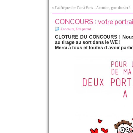
«
J’ai été prendre l’air à Paris – Attention, gros dossier !
CONCOURS : votre portrait 
Concours
,
Etre parent
CLOTURE DU CONCOURS ! Nous ven
au tirage au sort dans le WE !
Merci à tous et toutes d’avoir parti