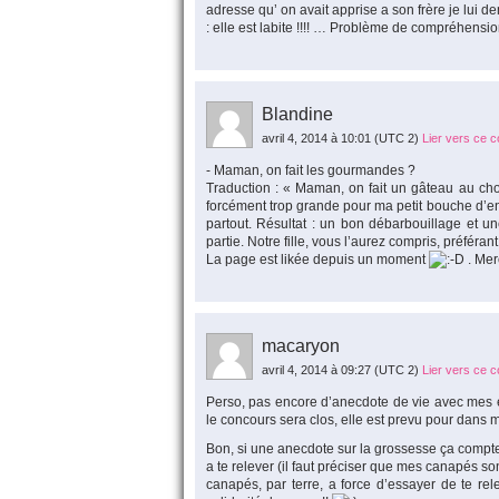
adresse qu’ on avait apprise a son frère je lui dema
: elle est labite !!!! … Problème de compréhensi
Blandine
avril 4, 2014 à 10:01
(UTC 2)
Lier vers ce 
- Maman, on fait les gourmandes ?
Traduction : « Maman, on fait un gâteau au cho
forcément trop grande pour ma petit bouche d’enf
partout. Résultat : un bon débarbouillage et
partie. Notre fille, vous l’aurez compris, préféran
La page est likée depuis un moment
. Mer
macaryon
avril 4, 2014 à 09:27
(UTC 2)
Lier vers ce 
Perso, pas encore d’anecdote de vie avec mes e
le concours sera clos, elle est prevu pour dans
Bon, si une anecdote sur la grossesse ça compte, 
a te relever (il faut préciser que mes canapés sont
canapés, par terre, a force d’essayer de te rele