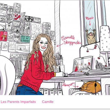
Les Parents Imparfaits
Camille