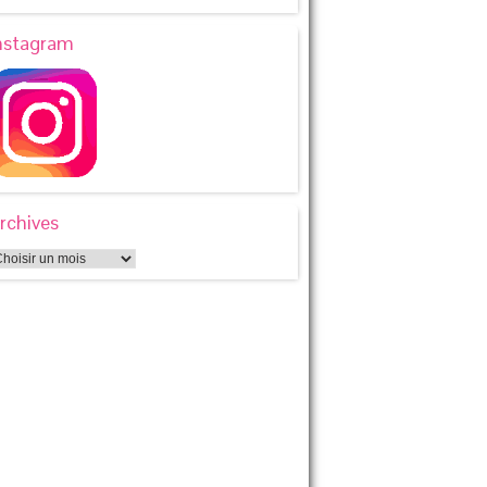
nstagram
rchives