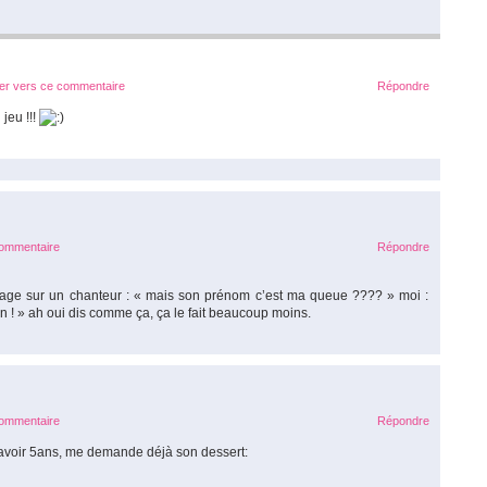
ier vers ce commentaire
Répondre
jeu !!!
commentaire
Répondre
rtage sur un chanteur : « mais son prénom c’est ma queue ???? » moi :
n ! » ah oui dis comme ça, ça le fait beaucoup moins.
commentaire
Répondre
t avoir 5ans, me demande déjà son dessert: