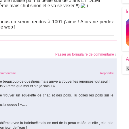
a été réalisé par ma petite star de 5 ans ET DEMI
ême mais chut sinon elle va se vexer !!)
I
nous en seront rendus à 1001 j’aime ! Alors ne perdez
le web !
Passer au formulaire de commentaire
↓
A
commentaire
Répondre
se beaucoup de questions mais arrive à trouver les réponses tout seul !
? Parce que moi et bin je sais !! »
e trouver un squelette de chat, et des poils. Tu colles les poils sur le
us la queue ! »…..
ème avec la baleine!! mais on met de la peau collée! et elle , elle a le
ur jeter de l'eau !