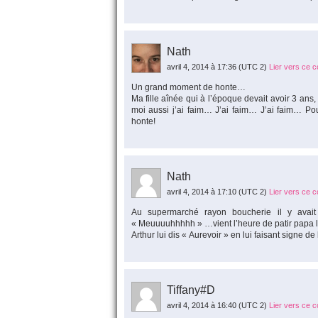
Nath
avril 4, 2014 à 17:36
(UTC 2)
Lier vers ce 
Un grand moment de honte…
Ma fille aînée qui à l’époque devait avoir 3 an
moi aussi j’ai faim… J’ai faim… J’ai faim… P
honte!
Nath
avril 4, 2014 à 17:10
(UTC 2)
Lier vers ce 
Au supermarché rayon boucherie il y avait 
« Meuuuuhhhhh » …vient l’heure de patir papa l
Arthur lui dis « Aurevoir » en lui faisant signe d
Tiffany#D
avril 4, 2014 à 16:40
(UTC 2)
Lier vers ce 