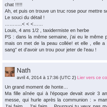
chat !!!!!
Ah, et puis on trouve un truc rose pour mettre 
Le souci du détail !
………..< < <……
Louis, 4 ans 1/2 , taxidermiste en herbe
PS : dans la même semaine, j'ai eu le même p
mais on met de la peau collée! et elle , elle a 
sang" et d'avoir un trou pour jeter de l'eau !
Nath
avril 4, 2014 à 17:36
(UTC 2)
Lier vers ce 
Un grand moment de honte…
Ma fille aînée qui à l’époque devait avoir 3 a
messe, qui hurle après la communion : » mam
J’ai faim… J’ai faim… Pourquoi tu veux pas 