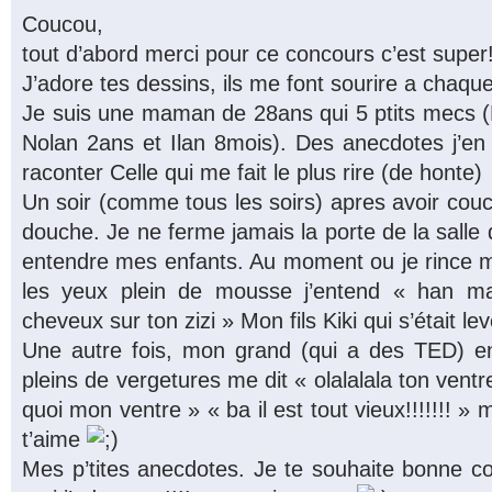
Coucou,
tout d’abord merci pour ce concours c’est super!
J’adore tes dessins, ils me font sourire a chaque 
Je suis une maman de 28ans qui 5 ptits mecs (
Nolan 2ans et Ilan 8mois). Des anecdotes j’en a
raconter Celle qui me fait le plus rire (de honte)
Un soir (comme tous les soirs) apres avoir cou
douche. Je ne ferme jamais la porte de la salle
entendre mes enfants. Au moment ou je rince 
les yeux plein de mousse j’entend « han mama
cheveux sur ton zizi » Mon fils Kiki qui s’était lev
Une autre fois, mon grand (qui a des TED) e
pleins de vergetures me dit « olalalala ton ventre!!!
quoi mon ventre » « ba il est tout vieux!!!!!!! » 
t’aime
Mes p’tites anecdotes. Je te souhaite bonne cont