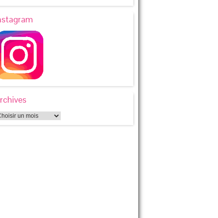
nstagram
rchives