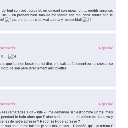
de tout son petit corps et, en ouvrant son mouchoir…. ooohh surprise:
!!!!!!!! » en prenant bien soin de me tendre son mouchoir souillé son le
tte!
ps: entre nous c’est vrai que ca y ressemblait
)
commentaire
Répondre
e FB….
ns que j’ai rien besoin de lui dire, elle sait parfaitement où les choses se
moto de son père directement aux toilettes .
commentaire
Répondre
de ses camarades a dit « bite »il me demande si c’est comme un zizi mais
rd pendant le bain alors que l’ aîné sort et que le deuxième de 4ans va y
appelles de notre adresse ? Réponse Notre adresse ?
ans son bain et me fait moi je sais moi je sais… Étonnée, qu’ il ai retenu l’