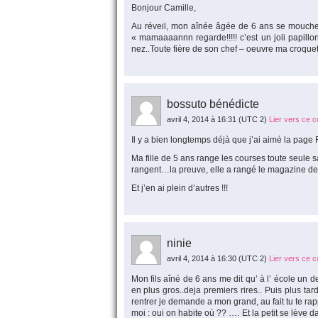
Bonjour Camille,
Au réveil, mon aînée âgée de 6 ans se mouche 
« mamaaaannn regarde!!!!! c’est un joli papillon
nez..Toute fière de son chef – oeuvre ma croque
bossuto bénédicte
avril 4, 2014 à 16:31
(UTC 2)
Lier vers ce 
Il y a bien longtemps déjà que j’ai aimé la pag
Ma fille de 5 ans range les courses toute seule sa
rangent…la preuve, elle a rangé le magazine de 
Et j’en ai plein d’autres !!!
ninie
avril 4, 2014 à 16:30
(UTC 2)
Lier vers ce 
Mon fils aîné de 6 ans me dit qu’ à l’ école un 
en plus gros..deja premiers rires.. Puis plus ta
rentrer je demande a mon grand, au fait tu te r
moi : oui on habite où ?? …. Et la petit se lève d