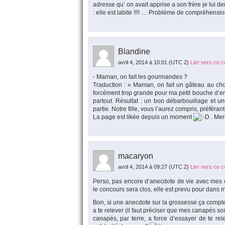
adresse qu’ on avait apprise a son frère je lui dema
: elle est labite !!!! … Problème de compréhensi
Blandine
avril 4, 2014 à 10:01
(UTC 2)
Lier vers ce 
- Maman, on fait les gourmandes ?
Traduction : « Maman, on fait un gâteau au cho
forcément trop grande pour ma petit bouche d’enf
partout. Résultat : un bon débarbouillage et
partie. Notre fille, vous l’aurez compris, préféran
La page est likée depuis un moment
. Mer
macaryon
avril 4, 2014 à 09:27
(UTC 2)
Lier vers ce 
Perso, pas encore d’anecdote de vie avec mes e
le concours sera clos, elle est prevu pour dans
Bon, si une anecdote sur la grossesse ça compte, 
a te relever (il faut préciser que mes canapés sont
canapés, par terre, a force d’essayer de te rele