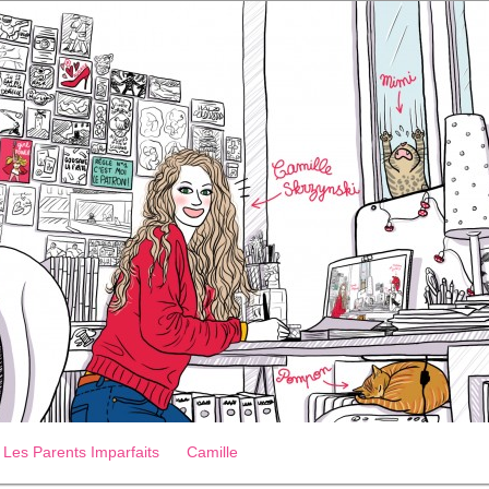
Les Parents Imparfaits
Camille