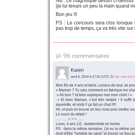
NB : Le magnifique dessin ci-dessus 
(je lui tenais un peu la main quand m
Bon jeu !!!
PS : Le concours sera clos lorsque 
pas trop de temps, ça va très vite sur 
96 commentaires
Karen
avril 4, 2014 à 17:52
(UTC 2)
Lier vers ce 
Mon fils de 4 ans et demi, curieux de tout, se po
« Maman ? Tu sais comment on fabrique les chats 
» Ah bon ? et bien expliques moi mon chéri ! »
» Et bien Maman, c’est très simple ! Il suffit d
squelette, et voilà !! ça fait un chat !!!!!
Ah, et puis on trouve un truc rose pour mettre so
Le souci du détail !
………..< < <……
Louis, 4 ans 1/2 , taxidermiste en herbe
PS : dans la même semaine, j'ai eu le même probl
droit d'être "remplie de sang" et d'avoir un trou po