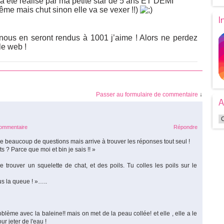
a été réalisé par ma petite star de 5 ans ET DEMI
ême mais chut sinon elle va se vexer !!)
I
nous en seront rendus à 1001 j’aime ! Alors ne perdez
le web !
Passer au formulaire de commentaire
↓
A
commentaire
Répondre
se beaucoup de questions mais arrive à trouver les réponses tout seul !
? Parce que moi et bin je sais !! »
e trouver un squelette de chat, et des poils. Tu colles les poils sur le
us la queue ! »…..
ème avec la baleine!! mais on met de la peau collée! et elle , elle a le
ur jeter de l'eau !