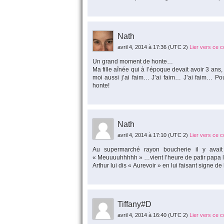
Nath
avril 4, 2014 à 17:36
(UTC 2)
Lier vers ce 
Un grand moment de honte…
Ma fille aînée qui à l’époque devait avoir 3 an
moi aussi j’ai faim… J’ai faim… J’ai faim… P
honte!
Nath
avril 4, 2014 à 17:10
(UTC 2)
Lier vers ce 
Au supermarché rayon boucherie il y avait 
« Meuuuuhhhhh » …vient l’heure de patir papa l
Arthur lui dis « Aurevoir » en lui faisant signe d
Tiffany#D
avril 4, 2014 à 16:40
(UTC 2)
Lier vers ce 