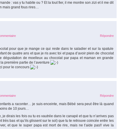
nde : vas y tu habite ou ? Et la tout fier, il me montre son zizi et il me dit
on mais grand fous rires…
commentaire
Répondre
colat pour que je mange ce qui reste dans le saladier et sur la spatule
ant de quatre ans et que je ris avec toi et papa d’avoir plein de chocolat
 une dégustation de moelleux au chocolat par papa et maman en grande
t la première partie de l’aventure
ci pour le concours
commentaire
Répondre
nfants a raconter… je suis enceinte, mais Bébé sera peut être là quand
 moins de 10 jours…
je dirais les fois ou tu es vautrée dans le canapé et que tu n’arrives pas
 très bas et qu’ils glissent sur le sol) que tu te retrouve coincée entre les
ver, et que le super papa est mort de rire, mais ne t’aide pas!! vive la