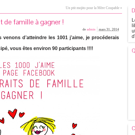
Un ptit mojito pour la Mère Coupable
»
D
de famille à gagner !
L
l
de
admin
mars 31, 2014
u
d
ons d’atteindre les 1001 j’aime, je procéderais
cipé, vous êtes environ 90 participants !!!!
Q
C