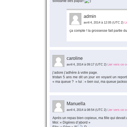
solidarité des papa!!
admin
avril 4, 2014 à 12:05
(UTC 2)
L
ça compte ! la grossesse fait partie du 
caroline
avril 4, 2014 à 09:17
(UTC 2)
Lier vers ce 
j’adore j’adhère à votre page.
tristan 5 ans me dit un jour en voyant un repo
« ma queue ? » lui : « ben oui, ma queue jackso
Manuella
avril 4, 2014 à 08:54
(UTC 2)
Lier vers ce 
Après un repas bien copieux, ma fille qui devai
Moi: « Digères d’abord »
Elle: « Gère » !!!