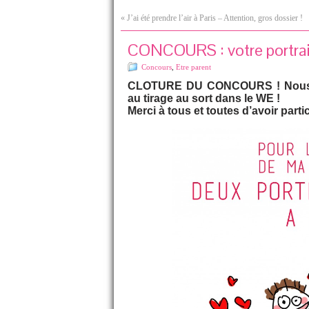
«
J’ai été prendre l’air à Paris – Attention, gros dossier !
CONCOURS : votre portrait 
Concours
,
Etre parent
CLOTURE DU CONCOURS ! Nous ven
au tirage au sort dans le WE !
Merci à tous et toutes d’avoir parti