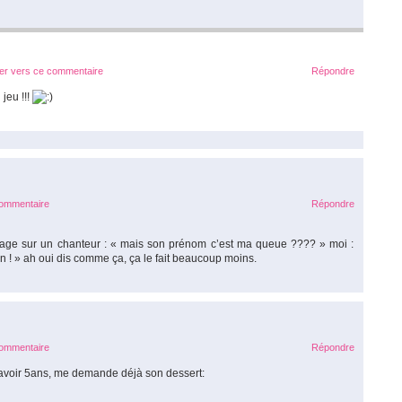
ier vers ce commentaire
Répondre
jeu !!!
commentaire
Répondre
rtage sur un chanteur : « mais son prénom c’est ma queue ???? » moi :
n ! » ah oui dis comme ça, ça le fait beaucoup moins.
commentaire
Répondre
t avoir 5ans, me demande déjà son dessert: