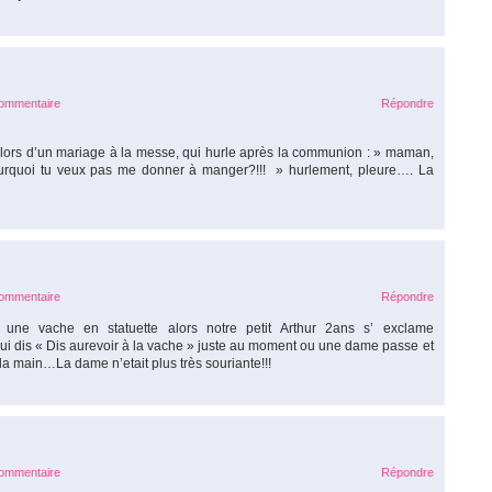
commentaire
Répondre
s, lors d’un mariage à la messe, qui hurle après la communion : » maman,
ourquoi tu veux pas me donner à manger?!!! » hurlement, pleure…. La
commentaire
Répondre
une vache en statuette alors notre petit Arthur 2ans s’ exclame
ui dis « Dis aurevoir à la vache » juste au moment ou une dame passe et
e la main…La dame n’etait plus très souriante!!!
commentaire
Répondre