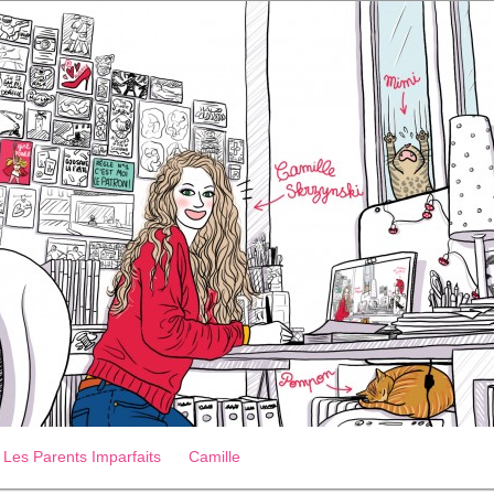
Les Parents Imparfaits
Camille