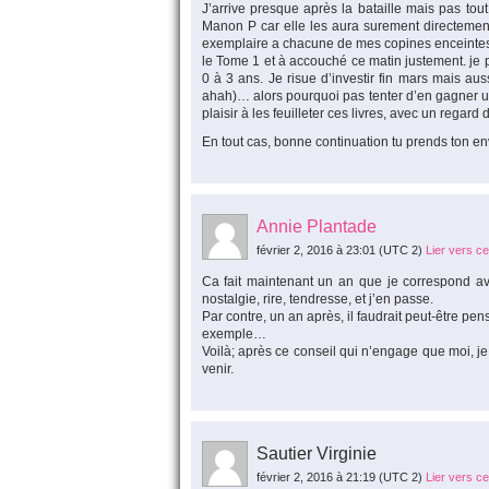
J’arrive presque après la bataille mais pas tout
Manon P car elle les aura surement directemen
exemplaire a chacune de mes copines enceintes e
le Tome 1 et à accouché ce matin justement. je p
0 à 3 ans. Je risue d’investir fin mars mais au
ahah)… alors pourquoi pas tenter d’en gagner un. E
plaisir à les feuilleter ces livres, avec un regar
En tout cas, bonne continuation tu prends ton envo
Annie Plantade
février 2, 2016 à 23:01
(UTC 2)
Lier vers c
Ca fait maintenant un an que je correspond avec
nostalgie, rire, tendresse, et j’en passe.
Par contre, un an après, il faudrait peut-être pen
exemple…
Voilà; après ce conseil qui n’engage que moi, j
venir.
Sautier Virginie
février 2, 2016 à 21:19
(UTC 2)
Lier vers c