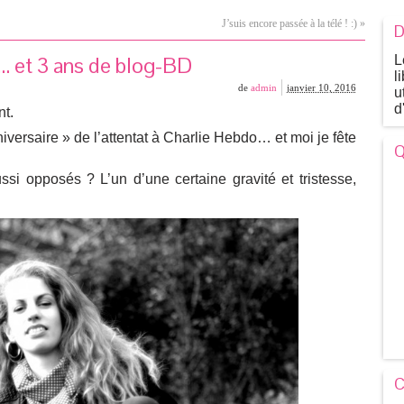
J’suis encore passée à la télé ! :)
»
D
… et 3 ans de blog-BD
L
l
de
admin
janvier 10, 2016
u
d
nt.
iversaire » de l’attentat à Charlie Hebdo… et moi je fête
Q
i opposés ? L’un d’une certaine gravité et tristesse,
C