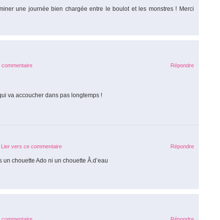
erminer une journée bien chargée entre le boulot et les monstres ! Merci
e commentaire
Répondre
qui va accoucher dans pas longtemps !
Lier vers ce commentaire
Répondre
s un chouette Ado ni un chouette Â.d’eau
e commentaire
Répondre