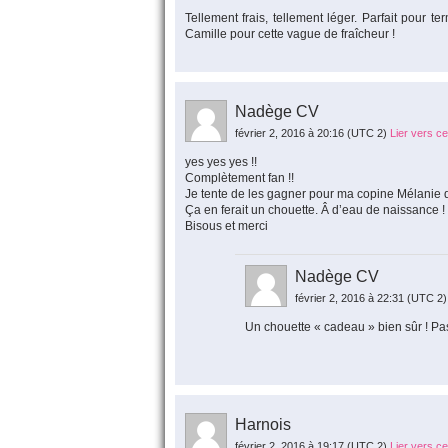
Tellement frais, tellement léger. Parfait pour t
Camille pour cette vague de fraîcheur !
Nadège CV
février 2, 2016 à 20:16
(UTC 2)
Lier vers c
yes yes yes !!
Complètement fan !!
Je tente de les gagner pour ma copine Mélanie 
Ça en ferait un chouette. Â d’eau de naissance !
Bisous et merci
Nadège CV
février 2, 2016 à 22:31
(UTC 2)
Un chouette « cadeau » bien sûr ! Pa
Harnois
février 2, 2016 à 19:17
(UTC 2)
Lier vers c