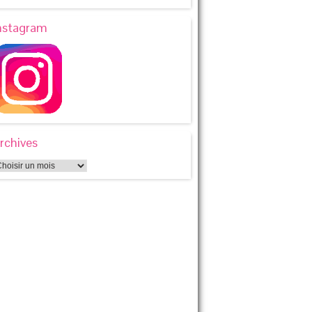
nstagram
rchives