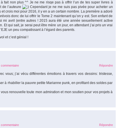
 à fait non plus ^^ Je ne me risqe pas à offrir l’un de tes super livres à
t de l’auteure
Cependant je ne me suis pas pivée pour acheter un
t crois moi pour 2016, il y en a un certain nombre. La première a adoré
révois donc de lui offrir le Tome 2 maintenant qu’on y est. Son enfant de
ssi mi avril (entre autres ! 2015 aura été une année sexuellement active
t qui sait, je serai peut être mère un jour, en attendant j’ai pris un vrai
d d’EJE un peu compatissant à l’égard des parents.
l et c’est génial !
e commentaire
Répondre
 vous; j’ai vécu différentes émotions à travers vos dessins: tristesse,
ser à rhabiller la pauvre petite Marianne punk, en profitant des soldes par
e vous renouvelle toute mon admiration et mon soutien pour vos projets à
e commentaire
Répondre