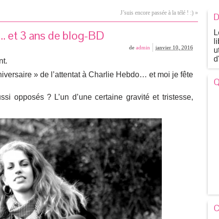
J’suis encore passée à la télé ! :)
»
D
… et 3 ans de blog-BD
L
l
de
admin
janvier 10, 2016
u
d
nt.
iversaire » de l’attentat à Charlie Hebdo… et moi je fête
Q
i opposés ? L’un d’une certaine gravité et tristesse,
C