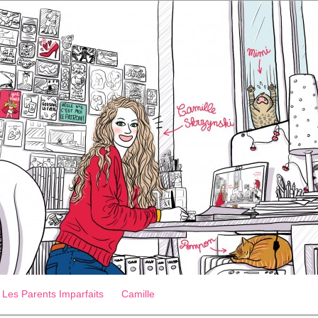
Les Parents Imparfaits
Camille