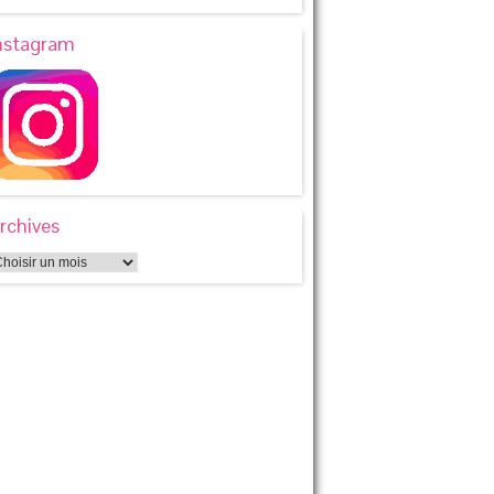
nstagram
rchives