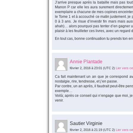
J’arrive presque après la bataille mais pas tout
Manon P car elle les aura surement directemen
exemplaire a chacune de mes copines enceintes e
le Tome 1 et à accouché ce matin justement. je p
0 à 3 ans. Je risue d’investir fin mars mais au
ahah)… alors pourquoi pas tenter d’en gagner un. E
plaisir à les feuilleter ces livres, avec un regar
En tout cas, bonne continuation tu prends ton envo
Annie Plantade
février 2, 2016 à 23:01
(UTC 2)
Lier vers c
Ca fait maintenant un an que je correspond avec
nostalgie, rire, tendresse, et j’en passe.
Par contre, un an après, il faudrait peut-être pen
exemple…
Voilà; après ce conseil qui n’engage que moi, j
venir.
Sautier Virginie
février 2, 2016 à 21:19
(UTC 2)
Lier vers c