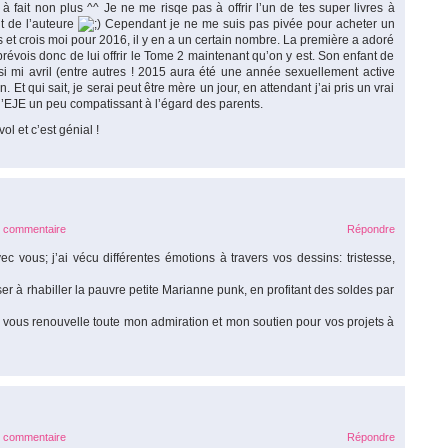
 à fait non plus ^^ Je ne me risqe pas à offrir l’un de tes super livres à
t de l’auteure
Cependant je ne me suis pas pivée pour acheter un
t crois moi pour 2016, il y en a un certain nombre. La première a adoré
révois donc de lui offrir le Tome 2 maintenant qu’on y est. Son enfant de
ssi mi avril (entre autres ! 2015 aura été une année sexuellement active
t qui sait, je serai peut être mère un jour, en attendant j’ai pris un vrai
d d’EJE un peu compatissant à l’égard des parents.
l et c’est génial !
e commentaire
Répondre
 vous; j’ai vécu différentes émotions à travers vos dessins: tristesse,
ser à rhabiller la pauvre petite Marianne punk, en profitant des soldes par
e vous renouvelle toute mon admiration et mon soutien pour vos projets à
e commentaire
Répondre