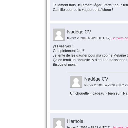
Tellement frais, tellement léger. Parfait pour t
Camille pour cette vague de fraîcheur !
Nadège CV
février 2, 2016 à 20:16
(UTC 2)
Lier vers c
yes yes yes !!
Complètement fan !!
Je tente de les gagner pour ma copine Mélanie 
Ça en ferait un chouette. Â d’eau de naissance !
Bisous et merci
Nadège CV
février 2, 2016 à 22:31
(UTC 2)
Un chouette « cadeau » bien sûr ! Pa
Harnois
février 2, 2016 à 19:17
(UTC 2)
Lier vers c