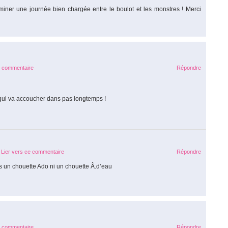
erminer une journée bien chargée entre le boulot et les monstres ! Merci
e commentaire
Répondre
qui va accoucher dans pas longtemps !
Lier vers ce commentaire
Répondre
s un chouette Ado ni un chouette Â.d’eau
e commentaire
Répondre