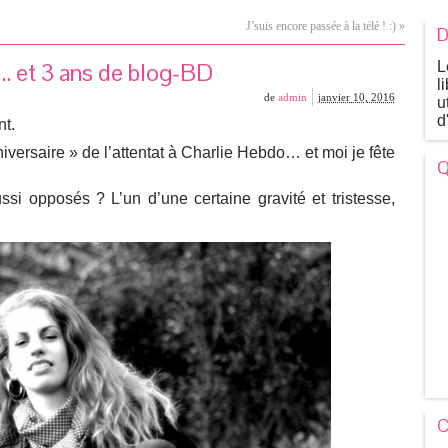
J’suis encore passée à la télé ! :)
»
D
… et 3 ans de blog-BD
L
l
de
admin
janvier 10, 2016
u
d
nt.
iversaire » de l’attentat à Charlie Hebdo… et moi je fête
Q
i opposés ? L’un d’une certaine gravité et tristesse,
C