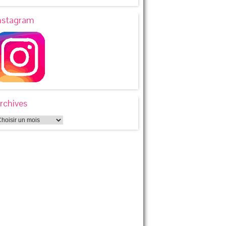
nstagram
rchives