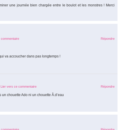
erminer une journée bien chargée entre le boulot et les monstres ! Merci
e commentaire
Répondre
qui va accoucher dans pas longtemps !
Lier vers ce commentaire
Répondre
s un chouette Ado ni un chouette Â.d’eau
e commentaire
Répondre