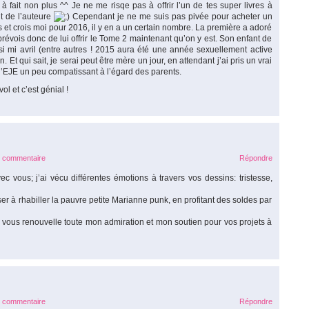
 à fait non plus ^^ Je ne me risqe pas à offrir l’un de tes super livres à
t de l’auteure
Cependant je ne me suis pas pivée pour acheter un
t crois moi pour 2016, il y en a un certain nombre. La première a adoré
révois donc de lui offrir le Tome 2 maintenant qu’on y est. Son enfant de
ssi mi avril (entre autres ! 2015 aura été une année sexuellement active
t qui sait, je serai peut être mère un jour, en attendant j’ai pris un vrai
d d’EJE un peu compatissant à l’égard des parents.
l et c’est génial !
e commentaire
Répondre
 vous; j’ai vécu différentes émotions à travers vos dessins: tristesse,
ser à rhabiller la pauvre petite Marianne punk, en profitant des soldes par
e vous renouvelle toute mon admiration et mon soutien pour vos projets à
e commentaire
Répondre