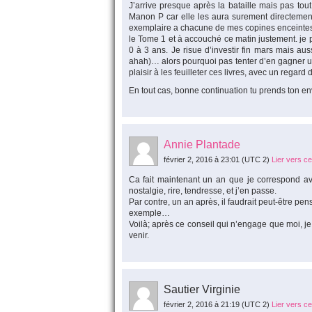
J’arrive presque après la bataille mais pas tout
Manon P car elle les aura surement directemen
exemplaire a chacune de mes copines enceintes e
le Tome 1 et à accouché ce matin justement. je p
0 à 3 ans. Je risue d’investir fin mars mais au
ahah)… alors pourquoi pas tenter d’en gagner un. E
plaisir à les feuilleter ces livres, avec un regar
En tout cas, bonne continuation tu prends ton envo
Annie Plantade
février 2, 2016 à 23:01
(UTC 2)
Lier vers c
Ca fait maintenant un an que je correspond avec
nostalgie, rire, tendresse, et j’en passe.
Par contre, un an après, il faudrait peut-être pen
exemple…
Voilà; après ce conseil qui n’engage que moi, j
venir.
Sautier Virginie
février 2, 2016 à 21:19
(UTC 2)
Lier vers c