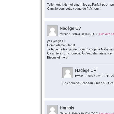
Tellement frais, tellement léger. Parfait pour t
Camille pour cette vague de fraîcheur !
Nadège CV
février 2, 2016 à 20:16
(UTC 2)
Lier vers c
yes yes yes !!
Complètement fan !!
Je tente de les gagner pour ma copine Mélanie 
Ça en ferait un chouette. Â d’eau de naissance !
Bisous et merci
Nadège CV
février 2, 2016 à 22:31
(UTC 2)
Un chouette « cadeau » bien sûr ! Pa
Harnois
février 2, 2016 à 19:17
(UTC 2)
Lier vers c