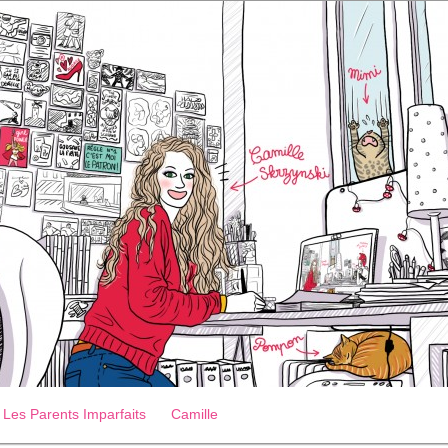
Les Parents Imparfaits
Camille