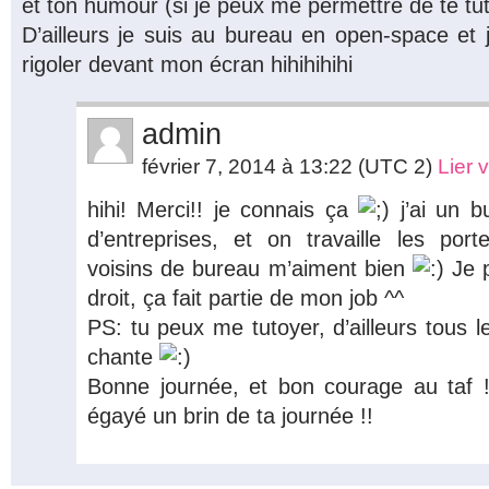
et ton humour (si je peux me permettre de te tu
D’ailleurs je suis au bureau en open-space et je
rigoler devant mon écran hihihihihi
admin
février 7, 2014 à 13:22
(UTC 2)
Lier 
hihi! Merci!! je connais ça
j’ai un b
d’entreprises, et on travaille les p
voisins de bureau m’aiment bien
Je pe
droit, ça fait partie de mon job ^^
PS: tu peux me tutoyer, d’ailleurs tous l
chante
Bonne journée, et bon courage au taf !
égayé un brin de ta journée !!