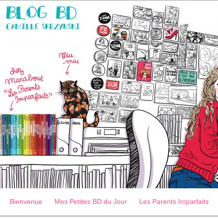
Bienvenue
Mes Petites BD du Jour
Les Parents Imparfaits