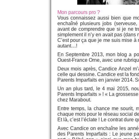
Mon parcours pro ?
Vous connaissez aussi bien que moi 
enchaîné plusieurs jobs (serveuse,
avant de comprendre que si je ne t
simplement il n’y en avait pas (dans
C’est pour ça que je me suis mise à 
autant…!
En Septembre 2013, mon blog a porté
Ouest-France Orne, avec une rubri
Deux mois après, Candice Anzel m’app
celle qui dessine. Candice est la fon
Parents Imparfaits en janvier 2014. 
Un an plus tard, le 4 mai 2015, n
Parents Imparfaits » ! « La grossesse 
chez Marabout.
Entre temps, la chance me sourit, 
chaque mois pour le réseau social 
Et là, c’est l’éclate ! Le contrat dure
Avec Candice on enchaîne les années 
des Parents Imparfaits : Le jeune p