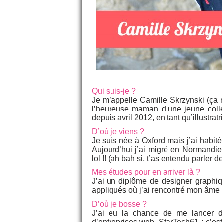
Qui suis-je ?
Je m’appelle Camille Skrzynski (ça n
l’heureuse maman d’une jeune collé
depuis avril 2012, en tant qu’illustrat
D’où je viens ?
Je suis née à Oxford mais j’ai habit
Aujourd’hui j’ai migré en Normandi
lol !! (ah bah si, t’as entendu parler
Mes études pour en arriver là ?
J’ai un diplôme de designer graphiqu
appliqués où j’ai rencontré mon âme
D’où je bosse ?
J’ai eu la chance de me lancer d
d’entreprises web, StarTech61 : c’e