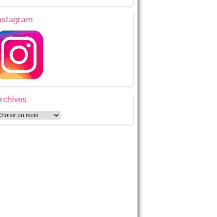
nstagram
rchives