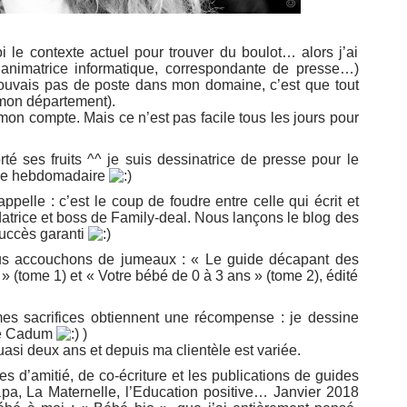
le contexte actuel pour trouver du boulot… alors j’ai
 animatrice informatique, correspondante de presse…)
rouvais pas de poste dans mon domaine, c’est que tout
 mon département).
mon compte. Mais ce n’est pas facile tous les jours pour
 ses fruits ^^ je suis dessinatrice de presse pour le
que hebdomadaire
elle : c’est le coup de foudre entre celle qui écrit et
datrice et boss de Family-deal. Nous lançons le blog des
Succès garanti
ous accouchons de jumeaux : « Le guide décapant des
» (tome 1) et « Votre bébé de 0 à 3 ans » (tome 2), édité
mes sacrifices obtiennent une récompense : je dessine
de Cadum
)
 quasi deux ans et depuis ma clientèle est variée.
d’amitié, de co-écriture et les publications de guides
apa, La Maternelle, l’Education positive… Janvier 2018