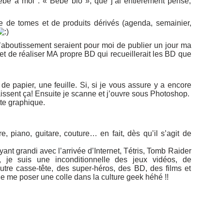
bé à moi : « Bébé bio », que j’ai entièrement pensé,
e de tomes et de produits dérivés (agenda, semainier,
l’aboutissement seraient pour moi de publier un jour ma
 de réaliser MA propre BD qui recueillerait les BD que
de papier, une feuille. Si, si je vous assure y a encore
aissent ça! Ensuite je scanne et j’ouvre sous Photoshop.
tte graphique.
e, piano, guitare, couture… en fait, dès qu’il s’agit de
ant grandi avec l’arrivée d’Internet, Tétris, Tomb Raider
, je suis une inconditionnelle des jeux vidéos, de
utre casse-tête, des super-héros, des BD, des films et
e me poser une colle dans la culture geek héhé !!