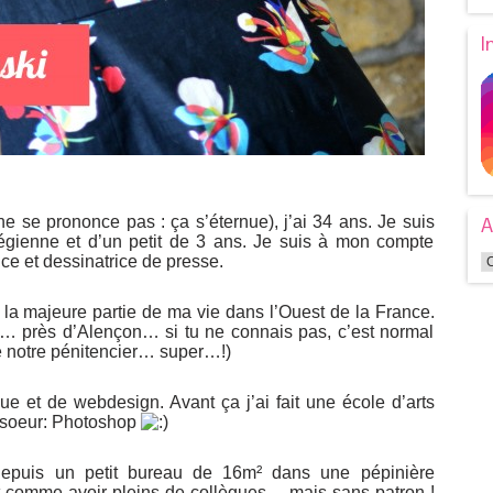
I
e se prononce pas : ça s’éternue), j’ai 34 ans. Je suis
A
gienne et d’un petit de 3 ans. Je suis à mon compte
rice et dessinatrice de presse.
é la majeure partie de ma vie dans l’Ouest de la France.
e… près d’Alençon… si tu ne connais pas, c’est normal
 de notre pénitencier… super…!)
e et de webdesign. Avant ça j’ai fait une école d’arts
 soeur: Photoshop
epuis un petit bureau de 16m² dans une pépinière
st comme avoir pleins de collègues… mais sans patron !