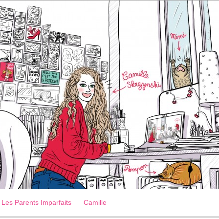
Les Parents Imparfaits
Camille