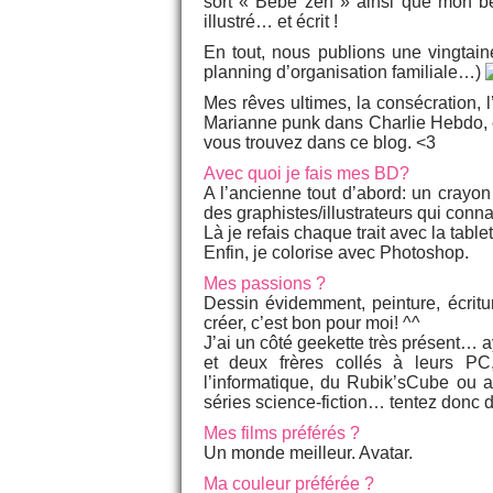
sort « Bébé zen » ainsi que mon bé
illustré… et écrit !
En tout, nous publions une vingtain
planning d’organisation familiale…)
Mes rêves ultimes, la consécration, 
Marianne punk dans Charlie Hebdo, et
vous trouvez dans ce blog. <3
Avec quoi je fais mes BD?
A l’ancienne tout d’abord: un crayon 
des graphistes/illustrateurs qui conn
Là je refais chaque trait avec la table
Enfin, je colorise avec Photoshop.
Mes passions ?
Dessin évidemment, peinture, écritur
créer, c’est bon pour moi! ^^
J’ai un côté geekette très présent… ay
et deux frères collés à leurs PC
l’informatique, du Rubik’sCube ou a
séries science-fiction… tentez donc d
Mes films préférés ?
Un monde meilleur. Avatar.
Ma couleur préférée ?