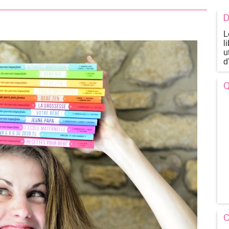
D
L
l
u
d
Q
C