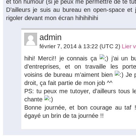
et ton humour (si je peux me permettre de te tu
D’ailleurs je suis au bureau en open-space et je
rigoler devant mon écran hihihihihi
admin
février 7, 2014 à 13:22
(UTC 2)
Lier 
hihi! Merci!! je connais ça
j’ai un b
d’entreprises, et on travaille les p
voisins de bureau m’aiment bien
Je pe
droit, ça fait partie de mon job ^^
PS: tu peux me tutoyer, d’ailleurs tous l
chante
Bonne journée, et bon courage au taf !
égayé un brin de ta journée !!