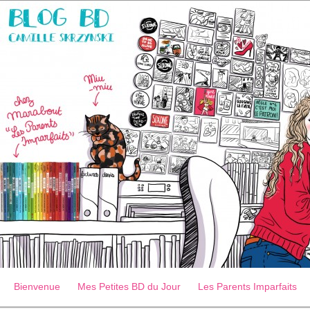
Bienvenue
Mes Petites BD du Jour
Les Parents Imparfaits