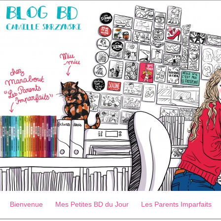
Bienvenue
Mes Petites BD du Jour
Les Parents Imparfaits