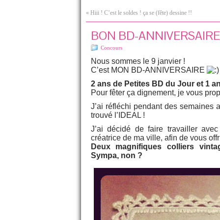
«
Hiii ! C’est le soldes ! ça se (fête) dessine !!
BON BD-ANNIVERSAIRE !! 
Concours
Nous sommes le 9 janvier !
C’est MON BD-ANNIVERSAIRE
2 ans de Petites BD du Jour et 1 
Pour fêter ça dignement, je vous 
J’ai réfléchi pendant des semaines 
trouvé l’IDEAL !
J’ai décidé de faire travailler ave
créatrice de ma ville, afin de vous o
Deux magnifiques colliers vinta
Sympa, non ?