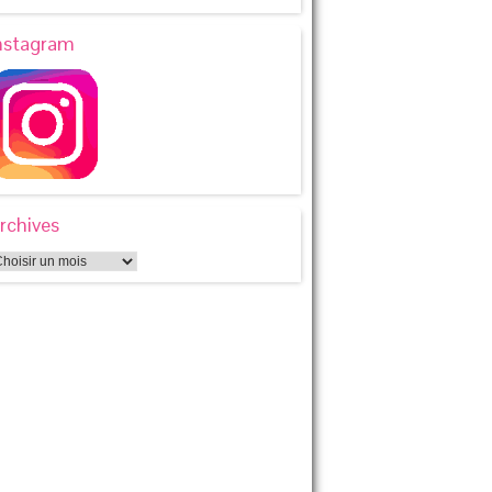
nstagram
rchives