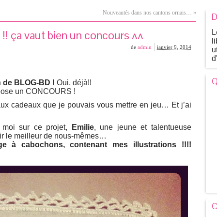
Nouveautés dans nos cantons ornais…
»
D
ça vaut bien un concours ^^
L
l
de
admin
janvier 9, 2014
u
d
Q
an de BLOG-BD !
Oui, déjà!!
propose un CONCOURS !
aux cadeaux que je pouvais vous mettre en jeu… Et j’ai
c moi sur ce projet,
Emilie
, une jeune et talentueuse
ffrir le meilleur de nous-mêmes…
ge à cabochons, contenant mes illustrations !!!!
C