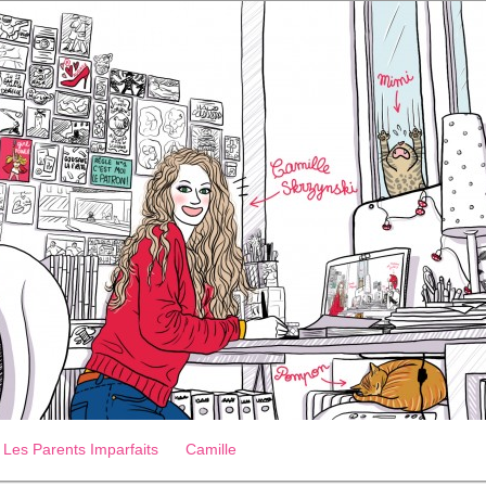
Les Parents Imparfaits
Camille