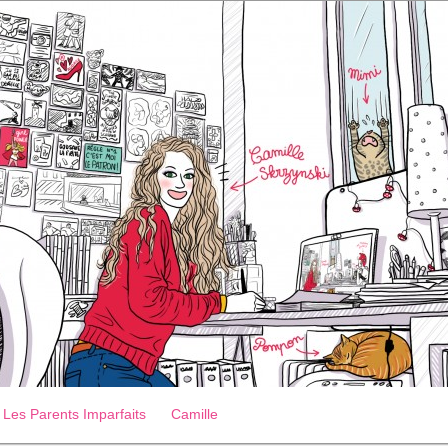
Les Parents Imparfaits
Camille