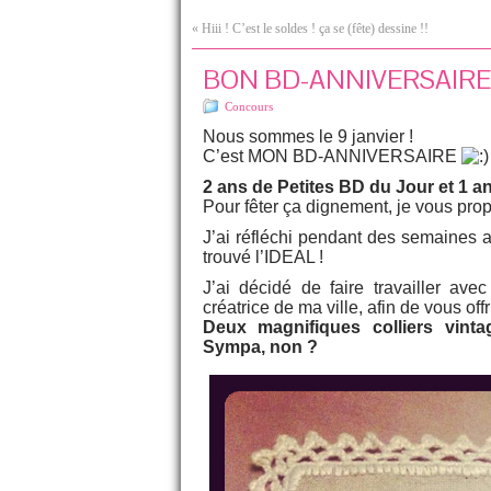
«
Hiii ! C’est le soldes ! ça se (fête) dessine !!
BON BD-ANNIVERSAIRE !! 
Concours
Nous sommes le 9 janvier !
C’est MON BD-ANNIVERSAIRE
2 ans de Petites BD du Jour et 1 
Pour fêter ça dignement, je vous 
J’ai réfléchi pendant des semaines 
trouvé l’IDEAL !
J’ai décidé de faire travailler ave
créatrice de ma ville, afin de vous o
Deux magnifiques colliers vinta
Sympa, non ?