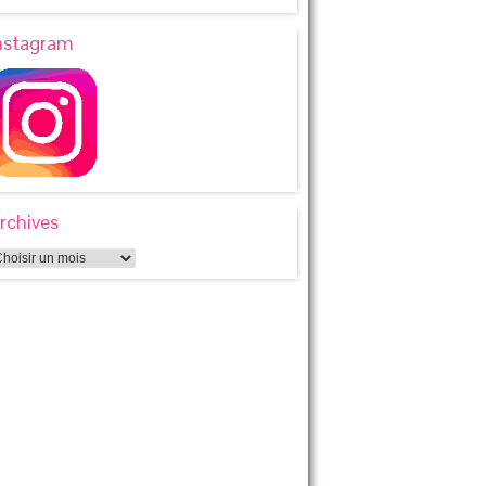
nstagram
rchives