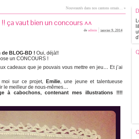
Nouveautés dans nos cantons ornais…
»
D
ça vaut bien un concours ^^
L
l
de
admin
janvier 9, 2014
u
d
Q
an de BLOG-BD !
Oui, déjà!!
propose un CONCOURS !
aux cadeaux que je pouvais vous mettre en jeu… Et j’ai
c moi sur ce projet,
Emilie
, une jeune et talentueuse
ffrir le meilleur de nous-mêmes…
ge à cabochons, contenant mes illustrations !!!!
C