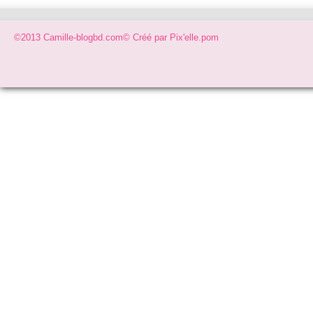
©2013 Camille-blogbd.com© Créé par
Pix'elle.pom