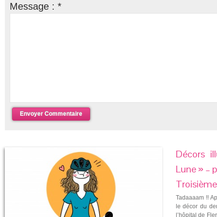
Message :
*
Décors il
Lune » – pé
Troisième 
Tadaaaam !! Ap
le décor du der
l’hôpital de Fle