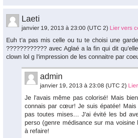
Laeti
janvier 19, 2013 à 23:00
(UTC 2)
Lier vers 
Euh t’a pas mis celle ou tu te choisi une gard
???????????? avec Aglaé a la fin qui dit qu’elle
clown lol g l’impression de les connaitre par coe
admin
janvier 19, 2013 à 23:08
(UTC 2)
Lie
Je l’avais même pas colorisé! Mais bien 
connais par cœur! Je suis épatée! Mais e
pas toutes mises… J’ai évité les bd avec
perso (genre médisance sur ma voisine lo
à refaire!