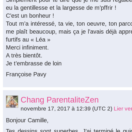
eu la gentillesse et la largesse de m’pffrir !
C’est un bonheur !
Tout m’a intéressé, ta vie, ton oeuvre, ton par
me plaît beaucoup, mais ça je l’avais déjà app
furtifs au « Léa »
Merci infiniment.
A très bientôt.
Je t’embrasse de loin
Françoise Pavy
Chang ParentaliteZen
novembre 17, 2017 à 12:39
(UTC 2)
Lier v
Bonjour Camille,
Tes dessins sont superbes. J’ai terminé le gui