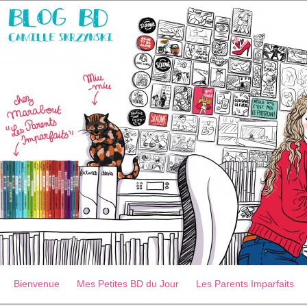
Bienvenue
Mes Petites BD du Jour
Les Parents Imparfaits