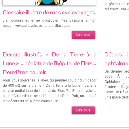
le gâteau de c
créativité. J’ai
Glossaire illustré de mes cyclovoyages
J’ai toujours eu envie d’associer mes passions à mon
métier : voyage à vélo, écriture et illustration.
Lire plus
Décors illustrés « De la Terre à la
Décors i
Lune » – pédiatrie de l’hôpital de Flers –
ophtalmol
Deuxième couloir
Un dernier peti
2022 ! À l’hôp
Vous vous souvenez, à Noël, du premier couloir d’un décor
Ophtalmologie
de 400 m2 sur le thème « De la Terre à la Lune » dans le
éclatée ! Touj
service pédiatrique de l’hôpital de Flers ?… Eh bien voici la
Geste Un Rêve U
suite ! Aujourd’hui, avec l’équipe de Point Pub, on a posé
un espace dédi
les décors du deuxième couloir ! Je …
Lire plus