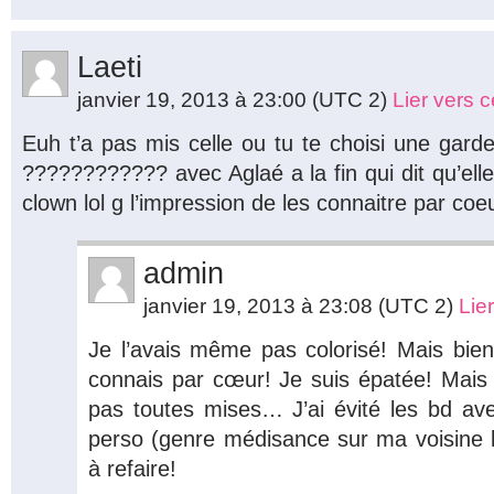
Laeti
janvier 19, 2013 à 23:00
(UTC 2)
Lier vers 
Euh t’a pas mis celle ou tu te choisi une gard
???????????? avec Aglaé a la fin qui dit qu’elle
clown lol g l’impression de les connaitre par coe
admin
janvier 19, 2013 à 23:08
(UTC 2)
Lie
Je l’avais même pas colorisé! Mais bien 
connais par cœur! Je suis épatée! Mais e
pas toutes mises… J’ai évité les bd avec
perso (genre médisance sur ma voisine lo
à refaire!