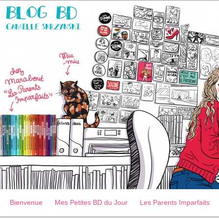
Bienvenue
Mes Petites BD du Jour
Les Parents Imparfaits