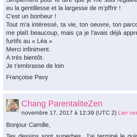
eu la gentillesse et la largesse de m’pffrir !
C’est un bonheur !
Tout m’a intéressé, ta vie, ton oeuvre, ton par
me plaît beaucoup, mais ça je l’avais déjà app
furtifs au « Léa »
Merci infiniment.
A très bientôt.
Je t’embrasse de loin
Françoise Pavy
Chang ParentaliteZen
novembre 17, 2017 à 12:39
(UTC 2)
Lier v
Bonjour Camille,
Tes dessins sont superbes. J’ai terminé le gui