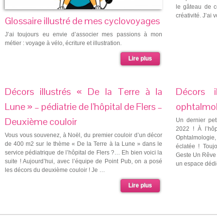
le gâteau de c
créativité. J’ai
Glossaire illustré de mes cyclovoyages
J’ai toujours eu envie d’associer mes passions à mon
métier : voyage à vélo, écriture et illustration.
Lire plus
Décors illustrés « De la Terre à la
Décors i
Lune » – pédiatrie de l’hôpital de Flers –
ophtalmol
Deuxième couloir
Un dernier peti
2022 ! À l’hôp
Vous vous souvenez, à Noël, du premier couloir d’un décor
Ophtalmologie
de 400 m2 sur le thème « De la Terre à la Lune » dans le
éclatée ! Touj
service pédiatrique de l’hôpital de Flers ?… Eh bien voici la
Geste Un Rêve U
suite ! Aujourd’hui, avec l’équipe de Point Pub, on a posé
un espace dédi
les décors du deuxième couloir ! Je …
Lire plus