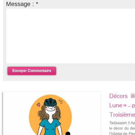
Message :
*
Décors il
Lune » – pé
Troisième 
Tadaaaam !! Ap
le décor du der
l’hôpital de Fle