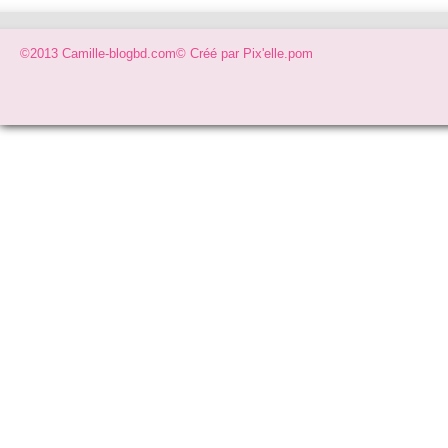
©2013 Camille-blogbd.com© Créé par
Pix'elle.pom