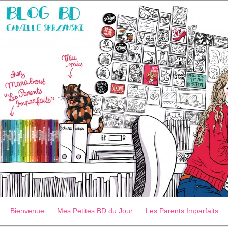
Bienvenue
Mes Petites BD du Jour
Les Parents Imparfaits