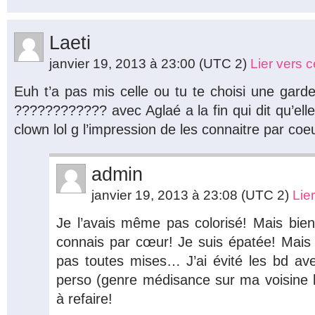
Laeti
janvier 19, 2013 à 23:00
(UTC 2)
Lier vers 
Euh t’a pas mis celle ou tu te choisi une gard
???????????? avec Aglaé a la fin qui dit qu’elle
clown lol g l’impression de les connaitre par coe
admin
janvier 19, 2013 à 23:08
(UTC 2)
Lie
Je l’avais même pas colorisé! Mais bien 
connais par cœur! Je suis épatée! Mais e
pas toutes mises… J’ai évité les bd avec
perso (genre médisance sur ma voisine lo
à refaire!