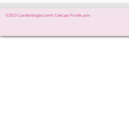
©2013 Camille-blogbd.com© Créé par
Pix'elle.pom