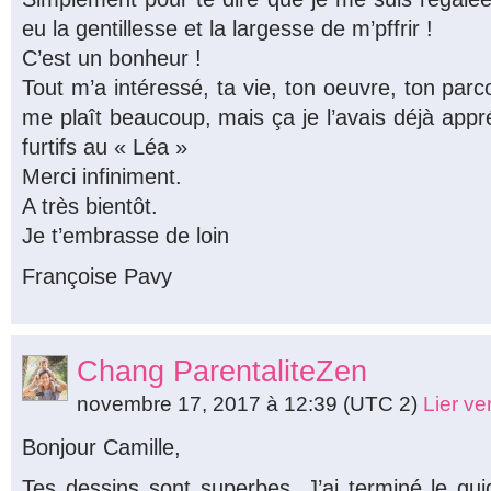
eu la gentillesse et la largesse de m’pffrir !
C’est un bonheur !
Tout m’a intéressé, ta vie, ton oeuvre, ton par
me plaît beaucoup, mais ça je l’avais déjà app
furtifs au « Léa »
Merci infiniment.
A très bientôt.
Je t’embrasse de loin
Françoise Pavy
Chang ParentaliteZen
novembre 17, 2017 à 12:39
(UTC 2)
Lier v
Bonjour Camille,
Tes dessins sont superbes. J’ai terminé le gui