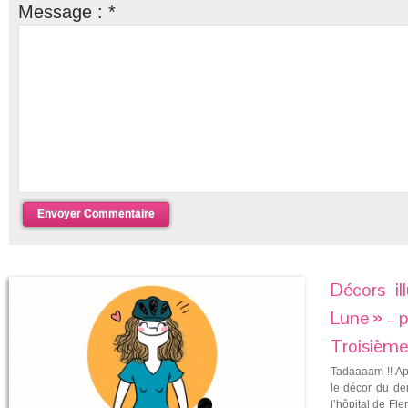
Message :
*
Décors il
Lune » – pé
Troisième 
Tadaaaam !! Ap
le décor du der
l’hôpital de Fle