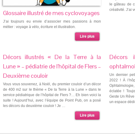
le gâteau de c
créativité. J’ai
Glossaire illustré de mes cyclovoyages
J’ai toujours eu envie d’associer mes passions à mon
métier : voyage à vélo, écriture et illustration.
Lire plus
Décors illustrés « De la Terre à la
Décors i
Lune » – pédiatrie de l’hôpital de Flers –
ophtalmol
Deuxième couloir
Un dernier peti
2022 ! À l’hôp
Vous vous souvenez, à Noël, du premier couloir d’un décor
Ophtalmologie
de 400 m2 sur le thème « De la Terre à la Lune » dans le
éclatée ! Touj
service pédiatrique de l’hôpital de Flers ?… Eh bien voici la
Geste Un Rêve U
suite ! Aujourd’hui, avec l’équipe de Point Pub, on a posé
un espace dédi
les décors du deuxième couloir ! Je …
Lire plus