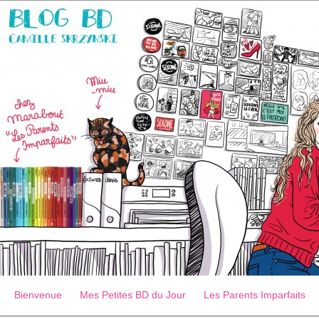
Bienvenue
Mes Petites BD du Jour
Les Parents Imparfaits